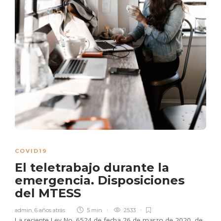
COVID19
El teletrabajo durante la
emergencia. Disposiciones
del MTESS
admin
,
6 años atrás
5 min
2533
La reciente Ley No. 6524 de fecha 26 de marzo de 2020, de