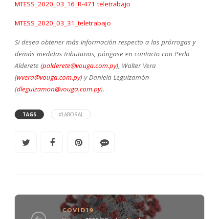
MTESS_2020_03_16_R-471 teletrabajo
MTESS_2020_03_31_teletrabajo
Si desea obtener más información respecto a las prórrogas y
demás medidas tributarias, póngase en contacto con Perla
Alderete
(
palderete@vouga.com.py
), Walter Vera
(
wvera@vouga.com.py
) y Daniela Leguizamón
(
dleguizamon@vouga.com.py
).
TAGS
#LABORAL
COVID19