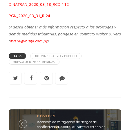
DINATRAN_2020_03_18_RCD-112
PGN_2020_03_31_R-24
Si desea obtener más información respecto a las prórrogas y
demás medidas tributarias, póngase en contacto Walter D. Vera
(
wvera@vouga.com.py
)
TAGS
#ADMINISTRATIVO Y PÚBLICO
#RESOLUCIONES Y MEDIDAS
COVID19
Acciones de mitigación de riesgos de
conflictividad laboral durante el estado de