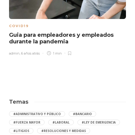
COVID19
Guia para empleadores y empleados
durante la pandemia
admin
,
6 años atrás
1 min
Temas
#ADMINISTRATIVO Y PÚBLICO
#BANCARIO
#FUERZA MAYOR
#LABORAL
#LEY DE EMERGENCIA
#LITIGIOS
#RESOLUCIONES Y MEDIDAS