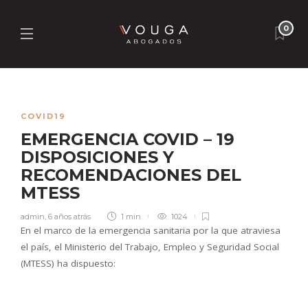
0
COVID19
EMERGENCIA COVID – 19
DISPOSICIONES Y
RECOMENDACIONES DEL
MTESS
admin
,
6 años atrás
1 min
1024
En el marco de la emergencia sanitaria por la que atraviesa
el país, el Ministerio del Trabajo, Empleo y Seguridad Social
(MTESS) ha dispuesto: