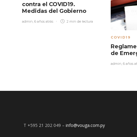
contra el COVID19.
Medidas del Gobierno
admin
,
6 años atrás
2 min
de lectura
COVID19
Reglamen
de Emer
admin
,
6 años a
T +595 21 202 049 –
info@vouga.com.py