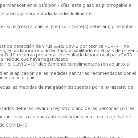
 permanecer en el país por 7 días; este plazo es prorrogable a
 de prórroga será estudiada individualmente.
 su ingreso al país, el (los) solicitante(s) deberá(n) presentar –
test de detección de virus SARS CoV-2 por técnica PCR-RT, no
ís, en un laboratorio acreditado y habilitado en el país de origen 
OVID-19 deberán presentar el resultado laboratorial para SARS
e indique que haya negativizado.
venir el COVID -19” debidamente cumplimentada (en adjunto al
d en la aplicación de las medidas sanitarias recomendadas por el
nencia en el país.
odas las medidas de mitigación dispuestas por el Ministerio de
izados deberán llevar un registro diario de las personas con las
rán llevar a cabo una autoevaluación diaria con el objetivo de
s de COVID-19.
ncias del protocolo podría implicar la salida del país de los