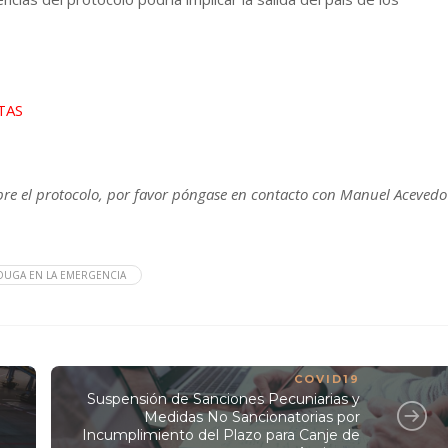
TAS
re el protocolo, por favor póngase en contacto con Manuel Acevedo
OUGA EN LA EMERGENCIA
COVID19
Suspensión de Sanciones Pecuniarias y
Medidas No Sancionatorias por
Incumplimiento del Plazo para Canje de