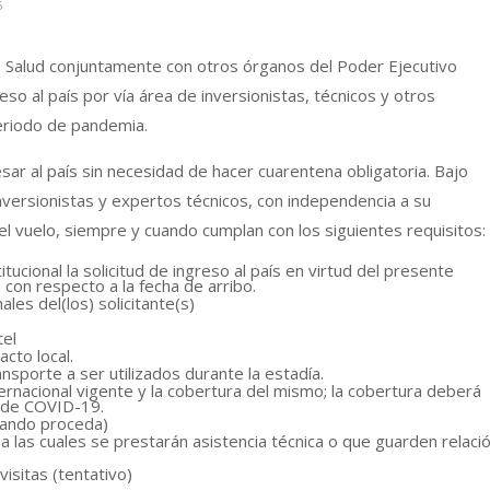
6
e Salud conjuntamente con otros órganos del Poder Ejecutivo
reso al país por vía área de inversionistas, técnicos y otros
periodo de pandemia.
sar al país sin necesidad de hacer cuarentena obligatoria. Bajo
versionistas y expertos técnicos, con independencia a su
del vuelo, siempre y cuando cumplan con los siguientes requisitos:
tucional la solicitud de ingreso al país en virtud del presente
 con respecto a la fecha de arribo.
nales del(los) solicitante(s)
tel
acto local.
nsporte a ser utilizados durante la estadía.
ernacional vigente y la cobertura del mismo; la cobertura deberá
n de COVID-19.
ando proceda)
a las cuales se prestarán asistencia técnica o que guarden relaci
isitas (tentativo)