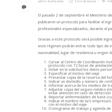
admin
,
6 años atrás
3 min
de lectura
141
El pasado 2 de septiembre el Ministerio d
publicaron un protocolo para facilitar el ing
profesionales especializados, durante el 
Gracias a este protocolo será posible ingre
este régimen podrán entrar todo tipo de in
nacionalidad, lugar de residencia u origen 
Cursar al Centro de Coordinación Insti
protocolo con 72 horas de antelación
Incluir en la solicitud los datos perso
Especificar el motivo del viaje
Presentar copia de la reserva del ho
Indicar un domicilio y número de cont
Informar acerca de los medios de tra
Adjuntar copia del seguro médico int
incluir atención en caso de detecció
Reportar enfermedades de base (cu
Indicar el nombre de la/s empresa/s 
con el motivo del viaje.
Cronograma de trabajo y agenda de v