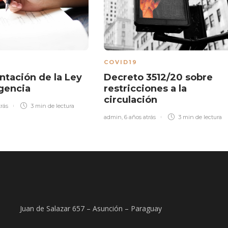
COVID19
tación de la Ley
Decreto 3512/20 sobre
gencia
restricciones a la
circulación
trás
3 min
de lectura
admin
,
6 años atrás
3 min
de lectura
Juan de Salazar 657 – Asunción – Paraguay