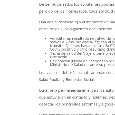
De ser autorizados los solicitantes podrán
perdido de los interesados. Cada solicitud
Una vez autorizado(s) y al momento de hacer
entre otros – los siguientes documentos:
Acreditar un resultado negativo de 
mayor a 72hs. previas al ingreso al pa
tránsito. Quienes hayan contraído C
CoV-2 positivo y otro resultado dond
“Ficha de Salud del Viajero para pre
Protocolo).
Declaración jurada de responsabilida
Ministerio de Salud durante su perma
Los viajeros deberán cumplir además con t
Salud Pública y Bienestar Social.
Durante la permanencia en el país los autor
que estuvieron en contacto y, además, debe
detectar los principales síntomas y signo
El incumplimiento de cualquiera de las exige